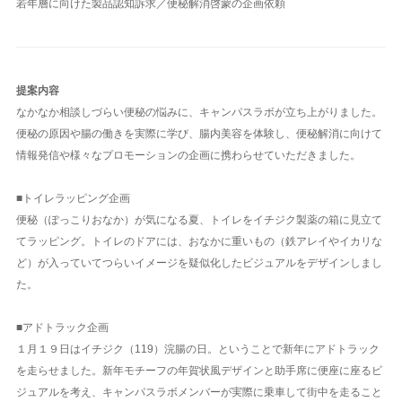
若年層に向けた製品認知訴求／便秘解消啓蒙の企画依頼
提案内容
なかなか相談しづらい便秘の悩みに、キャンパスラボが立ち上がりました。
便秘の原因や腸の働きを実際に学び、腸内美容を体験し、便秘解消に向けて
情報発信や様々なプロモーションの企画に携わらせていただきました。
■トイレラッピング企画
便秘（ぽっこりおなか）が気になる夏、トイレをイチジク製薬の箱に見立て
てラッピング。トイレのドアには、おなかに重いもの（鉄アレイやイカリな
ど）が入っていてつらいイメージを疑似化したビジュアルをデザインしまし
た。
■アドトラック企画
１月１９日はイチジク（119）浣腸の日。ということで新年にアドトラック
を走らせました。新年モチーフの年賀状風デザインと助手席に便座に座るビ
ジュアルを考え、キャンパスラボメンバーが実際に乗車して街中を走ること