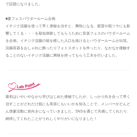
で話題になりました。
■夏フェスパウダールーム企画
イチジク浣腸を使って早く便秘を治すと、爽快になる、髪質や肌ツヤにも影
響してくる・・・を疑似体験してもらうために音楽フェスのパウダールーム
を企画。イチジク浣腸の箱を模した入口を抜けるとパウダールームが出現。
浣腸容器をおしゃれに飾ったりフォトスポットを作ったり、なかなか接触す
ることのないイチジク浣腸に興味を持ってもらう工夫を行いました。
最初はいやいやながら学びはじめた便秘でしたが、しっかり向き合って早く
治すことがどれだけ肌にも美容にもいいかを知ることで、メンバーがどんど
ん啓蒙活動に前向きになっていきました。SNSを通じて共感してくれたり、
納得してくれたことがうれしくやりがいになりました！