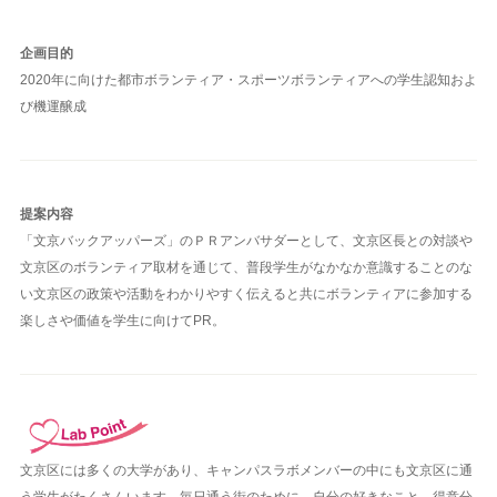
企画目的
2020年に向けた都市ボランティア・スポーツボランティアへの学生認知およ
び機運醸成
提案内容
「文京バックアッパーズ」のＰＲアンバサダーとして、文京区長との対談や
文京区のボランティア取材を通じて、普段学生がなかなか意識することのな
い文京区の政策や活動をわかりやすく伝えると共にボランティアに参加する
楽しさや価値を学生に向けてPR。
文京区には多くの大学があり、キャンパスラボメンバーの中にも文京区に通
う学生がたくさんいます。毎日通う街のために、自分の好きなこと、得意分