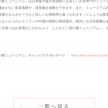
の都ミュージアム」は日本最大級の全国的にも珍しいお茶専門のミュー
機会がない茶道体験や、抹茶挽き体験ができます。また、ミュージアム
蕎麦のカルボナーラなど珍しいお茶料理も食べられます（メニューは変
にはトルコのレストランや中国の茶館の再現展示、館外にも日本庭園が
一日遊べばお茶博士になれちゃう「ふじのくに茶の都ミュージアム」。
の都ミュージアム」キャンパスラボレポート
：
https://tea-museum.jp/re