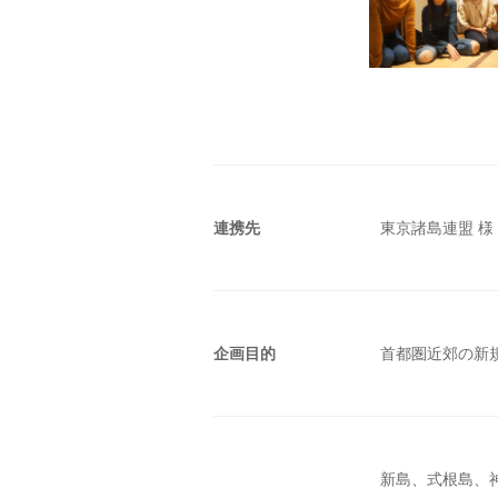
連携先
東京諸島連盟 様
企画目的
首都圏近郊の新
新島、式根島、