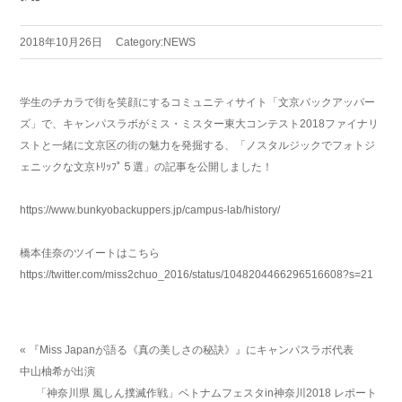
2018年10月26日
Category:
NEWS
学生のチカラで街を笑顔にするコミュニティサイト「文京バックアッパー
ズ」で、キャンパスラボがミス・ミスター東大コンテスト2018ファイナリ
ストと一緒に文京区の街の魅力を発掘する、「ノスタルジックでフォトジ
ェニックな文京ﾄﾘｯﾌﾟ５選」の記事を公開しました！
https://www.bunkyobackuppers.jp/campus-lab/history/
橋本佳奈のツイートはこちら
https://twitter.com/miss2chuo_2016/status/1048204466296516608?s=21
« 『Miss Japanが語る《真の美しさの秘訣》』にキャンパスラボ代表
中山柚希が出演
「神奈川県 風しん撲滅作戦」ベトナムフェスタin神奈川2018 レポート