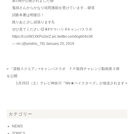
第2弾が公開されました😄
鬼頭さんからかなり叱咤激励を受けています…😅笑
試験本番は明後日！
残りあと少し頑張ります💪
ぜひ見てください😊⬇︎
#ヤマハリ
#キャンパスラボ
https://t.co/W1XKPu3xrZ
pic.twitter.com/Iogli04o3K
— rio (@ymdrio_78)
January 25, 2019
« 『資格スクエア』×キャンパスラボ ＦＰ取得チャレンジ動画第３弾
を公開
1月26日（土）テレビ神奈川『We★ベイスターズ』が放送されます »
カテゴリー
NEWS
TOPICS