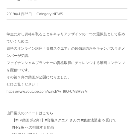
2019年1月25日
Category:
NEWS
学生に対し資格を取ることをキャリアデザインの一つの選択肢として広め
ていくために、
資格のオンライン講座『資格スクエア』の勉強法講座をキャンパスラボメ
ンバーが受講。
ファイナンシャルプランナーの資格取得にチャレンジする動画コンテンツ
を配信中です。
その第２弾の動画が公開になりました。
ぜひご覧ください！
https://www.youtube.com/watch?v=l6Q-CM3R98M
山田梨央のツイートはこちら
【
#FP動画
第2弾‼️】
#資格スクエア
さんの
#勉強法講座
を受けて
#FP2級
への挑戦する動画