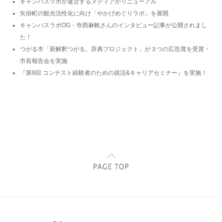
キャンパスラボが運営するメディアがリニューアル
矢掛町の観光活性化に向け「やかげめぐりラボ」を展開
キャンパスラボOG・寺西麻帆さんのインタビュー記事が公開されまし
た！
つがる市「新解釈つがる。辞典プロジェクト」が３つの広告賞を受賞・
市長報告会を実施
『第9回 コンテスト経験者のための就活&キャリアセミナー』を実施！