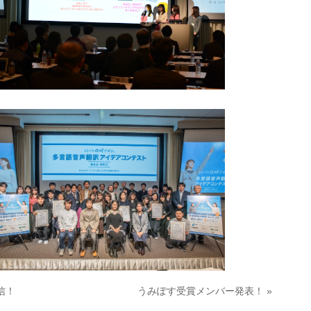
信！
うみぽす受賞メンバー発表！ »