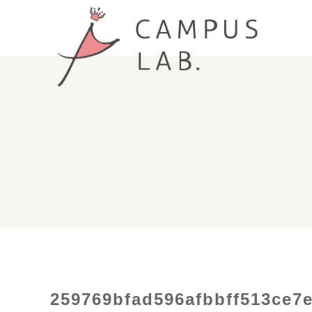
259769bfad596afbbff513ce7