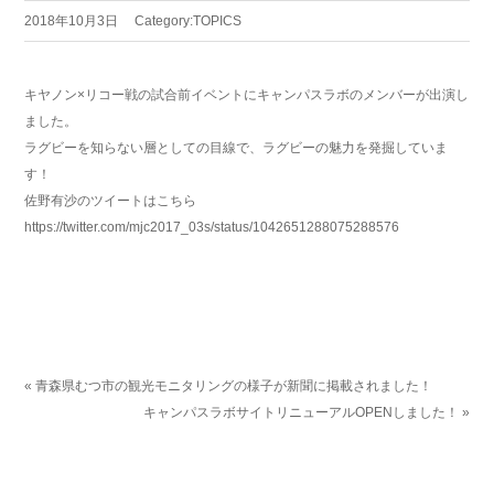
2018年10月3日
Category:
TOPICS
キヤノン×リコー戦の試合前イベントにキャンパスラボのメンバーが出演し
ました。
ラグビーを知らない層としての目線で、ラグビーの魅力を発掘していま
す！
佐野有沙のツイートはこちら
https://twitter.com/mjc2017_03s/status/1042651288075288576
« 青森県むつ市の観光モニタリングの様子が新聞に掲載されました！
キャンパスラボサイトリニューアルOPENしました！ »