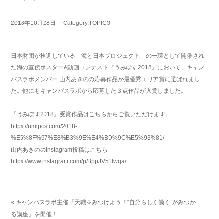
2018年10月28日
Category:
TOPICS
日本財団が推進している「海と日本プロジェクト」の一環として開催され
た海の宣伝ポスター&動画コンテスト『うみぽす2018』において、キャン
パスラボメンバー 山内あきのの応募作品が最優秀エリア賞に選ばれまし
た。他にもキャンパスラボから応募した３点作品が入賞しました。
『うみぽす2018』受賞作品はこちらからご覧いただけます。
https://umipos.com/2018-
%E5%8F%97%E8%B3%9E%E4%BD%9C%E5%93%81/
山内あきののInstagram投稿はこちら
https://www.instagram.com/p/BppJV51lwqa/
« キャンパスラボ主催『天職をみつけよう！“自分らしく働く”がみつか
る講座』を開催！