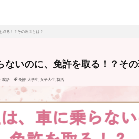
グルメ
スイーツ
ファッション
を取る！？その理由とは？
らないのに、免許を取る！？その
-POP
SNS
Twitter
アイドル
エコ
おでかけ
オリ
キャンパスライフ
コロナ禍
ジェンダー
ジャニーズ
デート
活
,
就活
免許
,
大学生
,
女子大生
,
就活
ファッション
ワクチン
一人旅
一人行動
免許
卒
生活
女子大生
就活
就職活動
恋愛
推し活
新型コ
検索