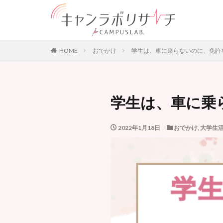
大学生活
美容
カテゴリー
HOME
おでかけ
学生は、車に乗らないのに、免許
タグ
学生は、車に乗
Instagram
K
オンライン
2022年1月18日
おでかけ
,
大学生
バレンタインデー
大学生
大学
社会問題