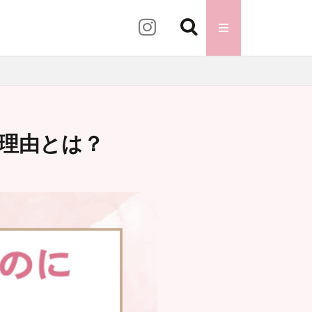
理由とは？
ンピック
ニュース
業式
卒業袴
ロナウイルス