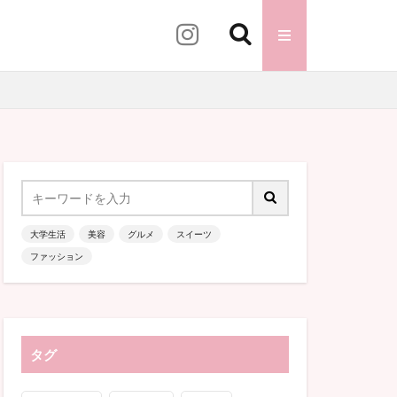
ンピック
ニュース
業式
卒業袴
大学生活
美容
グルメ
スイーツ
ファッション
ロナウイルス
タグ