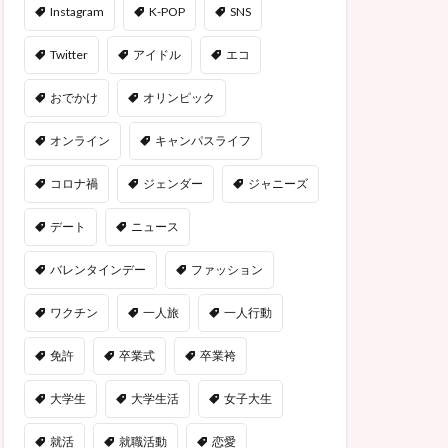
Instagram
K-POP
SNS
Twitter
アイドル
エコ
おでかけ
オリンピック
オンライン
キャンパスライフ
コロナ禍
ジェンダー
ジャニーズ
デート
ニュース
バレンタインデー
ファッション
ワクチン
一人旅
一人行動
免許
卒業式
卒業袴
大学生
大学生活
女子大生
就活
就職活動
恋愛