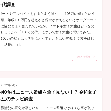
ト代調査
パートやアルバイトをするとよく聞く、「103万の壁」という
言葉。年収103万円を超えると税金が増えるというボーダーライ
ンに悩むとよく言われているが、イマドキ女子大生はどうなの
でしょうか？「103万の壁」について女子大生に聞いてみた。
「103万の壁」は大学生にとっても、もはや常識！ 学校をはじ
、納税につ […]
続きを読む
2022年6月7日
約40％はニュース番組を全く見ない！？ 令和女子
大生のテレビ調査
世界情勢の変化が著しい今、ニュース番組では様々な事が取り