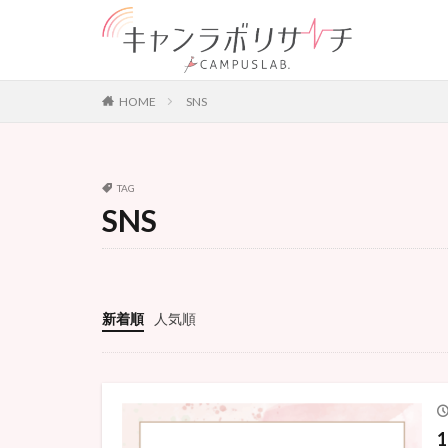
大学生活
美容
カテゴリー
HOME
SNS
タグ
TAG
Instagram
K
SNS
オンライン
バレンタインデー
大学生
大学
新着順
人気順
社会問題