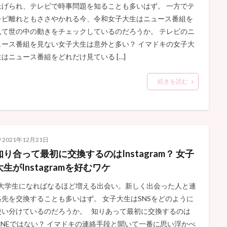
上げられ、テレビで時事問題を知ることも多いはず。 一方でテ
レビ離れともささやかれる今、令和女子大生はニュース番組を
見て世の中の動きをチェックしているのだろうか。 テレビのニ
ュース番組を見ない女子大生は意外と多い？ イマドキの女子大
生はニュース番組をどれだけ見ている […]
続きを読む
2021年12月21日
知り合って最初に交換するのはInstagram？ 女子
大生がInstagramを好むワケ
大学生になればなるほど増える出会い。新しく出会った人と連
絡先を交換することも多いはず。 女子大生はSNSをどのように
使い分けているのだろうか。 知りあって最初に交換するのは
LINEではない？ イマドキの連絡手段と聞いて一番に思い浮かべ