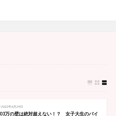
グルメ
スイーツ
ファッション
-POP
SNS
Twitter
アイドル
エコ
おでかけ
オリ
キャンパスライフ
コロナ禍
ジェンダー
ジャニーズ
デート
ファッション
ワクチン
一人旅
一人行動
免許
卒
生活
女子大生
就活
就職活動
恋愛
推し活
新型コ
検索
2022年6月29日
103万の壁は絶対超えない！？ 女子大生のバイ