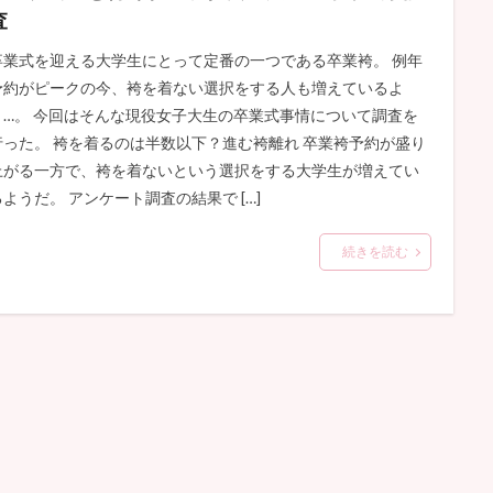
査
卒業式を迎える大学生にとって定番の一つである卒業袴。 例年
予約がピークの今、袴を着ない選択をする人も増えているよ
う…。 今回はそんな現役女子大生の卒業式事情について調査を
行った。 袴を着るのは半数以下？進む袴離れ 卒業袴予約が盛り
上がる一方で、袴を着ないという選択をする大学生が増えてい
るようだ。 アンケート調査の結果で […]
続きを読む