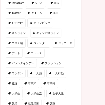
Instagram
K-POP
SNS
Twitter
アイドル
エコ
おでかけ
オリンピック
オンライン
キャンパスライフ
コロナ禍
ジェンダー
ジャニーズ
デート
ニュース
バレンタインデー
ファッション
ワクチン
一人旅
一人行動
免許
卒業式
卒業袴
大学生
大学生活
女子大生
就活
就職活動
恋愛