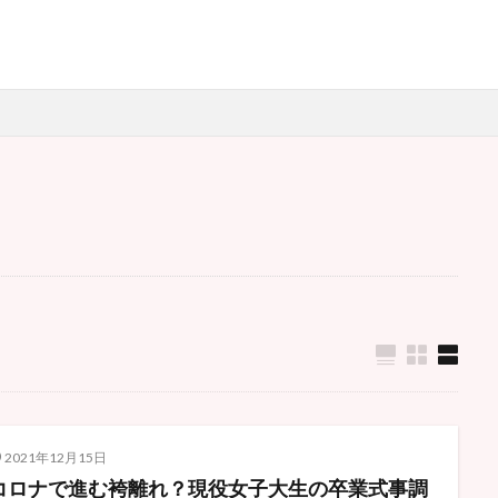
グルメ
スイーツ
ファッション
-POP
SNS
Twitter
アイドル
エコ
おでかけ
オリ
キャンパスライフ
コロナ禍
ジェンダー
ジャニーズ
デート
ファッション
ワクチン
一人旅
一人行動
免許
卒
生活
女子大生
就活
就職活動
恋愛
推し活
新型コ
検索
2021年12月15日
コロナで進む袴離れ？現役女子大生の卒業式事調