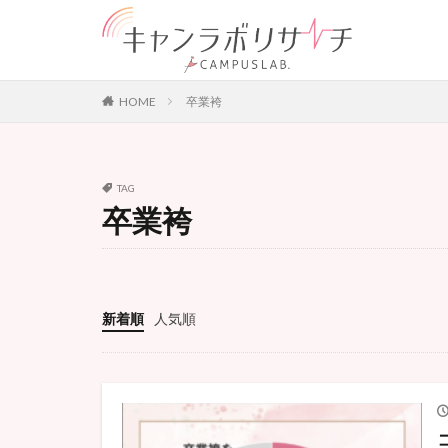
大学生活
美容
カテゴリー
HOME
卒業袴
タグ
TAG
Instagram
K
卒業袴
オンライン
バレンタインデー
大学生
大学
新着順
人気順
社会問題