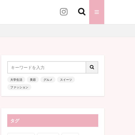
ンピック
ニュース
業式
卒業袴
大学生活
美容
グルメ
スイーツ
ファッション
ロナウイルス
タグ