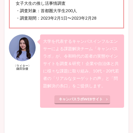
女子大生の推し活事情調査
・調査対象：首都圏大学生200人
・調査期間：2023年2⽉1⽇〜2023年2⽉28
大学を代表するキャンパスインフルエン
サーによる課題解決チーム「キャンパス
ラボ」が、令和時代の若者の実態やイン
サイトを調査＆研究！ 企業や自治体と共
〈
ライター〉
鎌田弥優
に様々な課題に取り組み、10代・20代若
者の「リアルなターゲットの声」と「問
題解決の糸口」をご提供します。
キャンパスラボWEBサイト