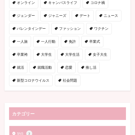
オンライン
キャンパスライフ
コロナ禍
ジェンダー
ジャニーズ
デート
ニュース
バレンタインデー
ファッション
ワクチン
一人旅
一人行動
免許
卒業式
卒業袴
大学生
大学生活
女子大生
就活
就職活動
恋愛
推し活
新型コロナウイルス
社会問題
カテゴリー
SNS
3