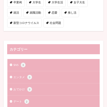
卒業袴
大学生
大学生活
女子大生
就活
就職活動
恋愛
推し活
新型コロナウイルス
社会問題
カテゴリー
SNS
3
エンタメ
3
おでかけ
3
デート
2